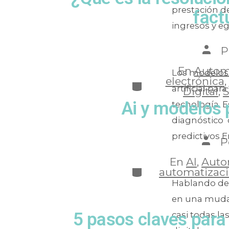
prestación de
fact
ingresos y eg
P
En
Automa
Los modelos 
electrónica
,
artificial pa
Digital
,
S
Ai y modelos p
tecnología. E
diagnóstico 
predictivos E
P
En
AI
,
Auto
automatizac
Hablando de 
en una mudan
5 pasos claves para 
casi todas l