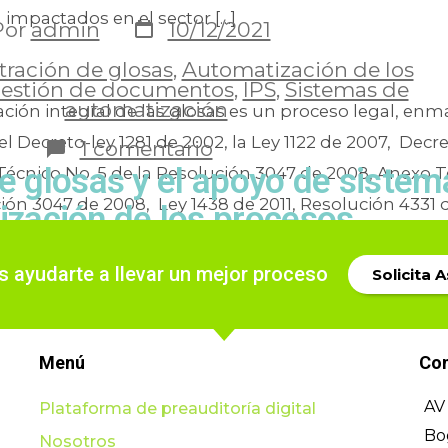
 impactados en el sector […]
Por
admin
10/12/2021
ración de glosas
,
Automatización de los
estión de documentos
,
IPS
,
Sistemas de
automatización
ción integral de las glosas es un proceso legal, enm
el Decreto-ley 1281 de 2002, la Ley 1122 de 2007, Decr
1 comentario
e glosas y el apoyo de sistem
Técnico No. 5 de la Resolución 3047 de 2008, Anexo T
ión 3047 de 2008, Ley 1438 de 2011, Resolución 4331 d
zación de los procesos
ayudarte a llevar un mejor proceso
Solicita 
Por
admin
27/10/2021
Administración de glosas
,
Glosas
Menú
Co
AV 
Plataforma de preauditoría digital
Bo
Nosotros