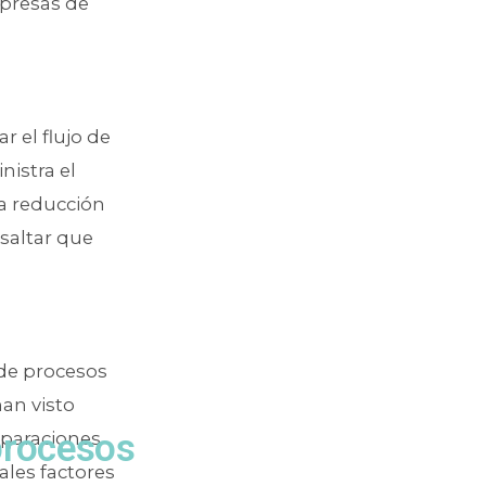
mpresas de
 el flujo de
nistra el
la reducción
esaltar que
 de procesos
han visto
procesos
mparaciones
ales factores