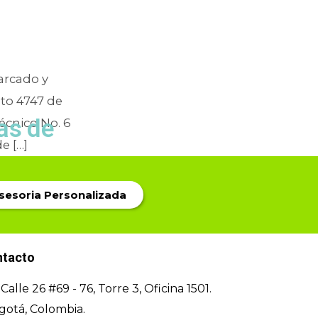
arcado y
eto 4747 de
as de
écnico No. 6
e […]
Asesoria Personalizada
ntacto
Calle 26 #69 - 76, Torre 3, Oficina 1501.
gotá, Colombia.