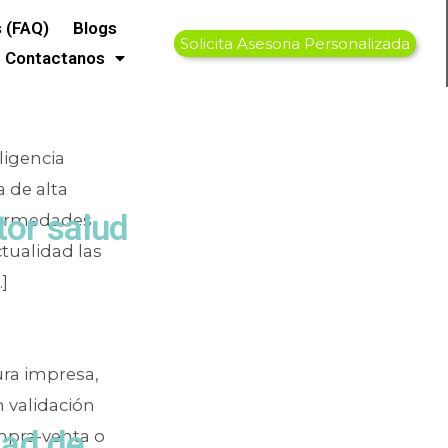
cios
 (FAQ)
Blogs
Solicita Asesoria Personalizada
Contactanos
ligencia
a de alta
tor salud
nfermedades.
ctualidad las
]
tura impresa,
n validación
dad de
mpra-venta o