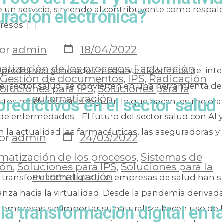
 un servicio, sirviendo al contribuyente como respal
uración electrónica?
resos. […]
or
admin
18/04/2022
tización de los procesos
,
Facturación
predictivos generados mediante algoritmos de inte
Gestión de documentos
,
IPS
,
Radicación
ra el sector salud, se convierten en una herramienta de
oluciones para IPS
,
Soluciones para la
automatización
redictivos en el sector salud
stos modelos por lo regular, lo que hacen, es mejorar
de enfermedades. El futuro del sector salud con AI 
n la actualidad las farmacéuticas, las aseguradoras y 
or
admin
24/03/2022
matización de los procesos
,
Sistemas de
ión
,
Soluciones para IPS
,
Soluciones para la
automatización
transformación digital, las empresas de salud han s
za hacia la virtualidad. Desde la pandemia derivada
la transformación digital en l
as empresas sin importar su naturaleza hacen uso de