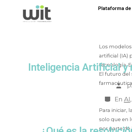
Et
Plataforma de 
Los modelos 
artificial (I
Inteligencia Artificial 
tecnología. 
El futuro del
farmacéuticas
P
En
AI
Para iniciar,
solo que en l
¿Qué es la resolució
por parte de