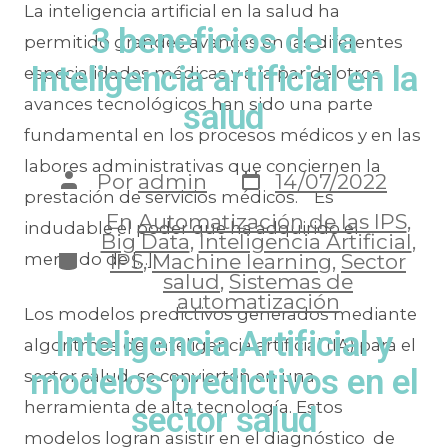
La inteligencia artificial en la salud ha
3 beneficios de la
permitido grandes avances en las diferentes
Inteligencia artificial en la
especialidades médicas y a la par de otros
avances tecnológicos han sido una parte
salud
fundamental en los procesos médicos y en las
labores administrativas que conciernen la
Por
admin
14/07/2022
prestación de servicios médicos. Es
En
Automatización de las IPS
,
indudable el poder que ha adquirido el
Big Data
,
Inteligencia Artificial
,
IPS
,
Machine learning
,
Sector
mercado de […]
salud
,
Sistemas de
automatización
Los modelos predictivos generados mediante
Inteligencia Artificial y
algoritmos de inteligencia artificial (IA) para el
modelos predictivos en el
sector salud, se convierten en una
herramienta de alta tecnología. Estos
sector salud
modelos logran asistir en el diagnóstico de