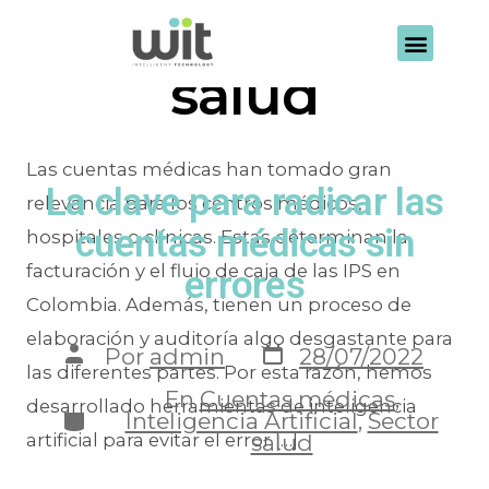
Categoría:
Sector
salud
Las cuentas médicas han tomado gran
La clave para radicar las
relevancia para los centros médicos,
cuentas médicas sin
hospitales o clínicas. Estas determinan la
facturación y el flujo de caja de las IPS en
errores
Colombia. Además, tienen un proceso de
elaboración y auditoría algo desgastante para
Por
admin
28/07/2022
las diferentes partes. Por esta razón, hemos
En
Cuentas médicas
,
desarrollado herramientas de inteligencia
Inteligencia Artificial
,
Sector
salud
artificial para evitar el error […]