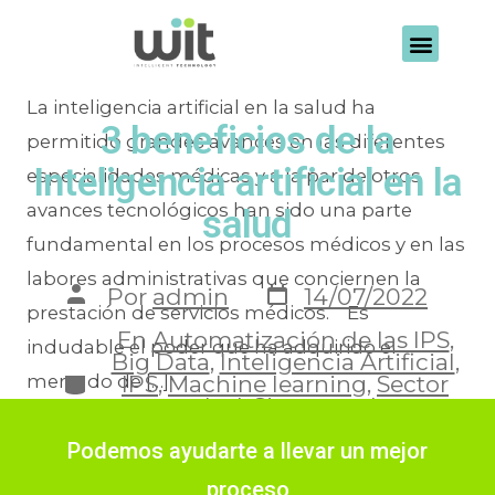
Etiqueta:
IA
La inteligencia artificial en la salud ha
3 beneficios de la
permitido grandes avances en las diferentes
Inteligencia artificial en la
especialidades médicas y a la par de otros
avances tecnológicos han sido una parte
salud
fundamental en los procesos médicos y en las
labores administrativas que conciernen la
Por
admin
14/07/2022
prestación de servicios médicos. Es
En
Automatización de las IPS
,
indudable el poder que ha adquirido el
Big Data
,
Inteligencia Artificial
,
IPS
,
Machine learning
,
Sector
mercado de […]
salud
,
Sistemas de
automatización
Podemos ayudarte a llevar un mejor
proceso