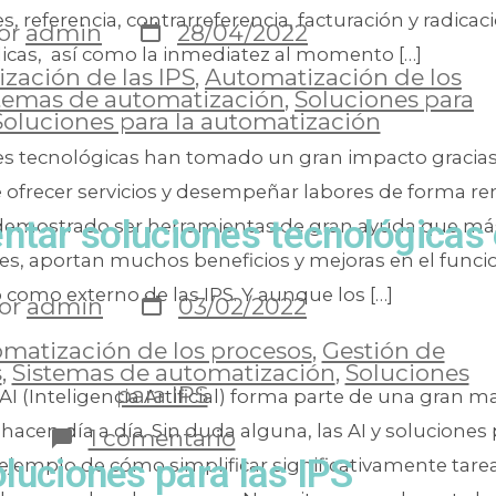
s, referencia, contrarreferencia, facturación y radicac
or
admin
28/04/2022
cas, así como la inmediatez al momento […]
zación de las IPS
,
Automatización de los
temas de automatización
,
Soluciones para
Soluciones para la automatización
es tecnológicas han tomado un gran impacto gracias 
 ofrecer servicios y desempeñar labores de forma re
ntar soluciones tecnológicas 
emostrado ser herramientas de gran ayuda que más
bores, aportan muchos beneficios y mejoras en el fun
 como externo de las IPS. Y aunque los […]
or
admin
03/02/2022
matización de los procesos
,
Gestión de
s
,
Sistemas de automatización
,
Soluciones
para IPS
 AI (Inteligencia Artificial) forma parte de una gran m
hacen día a día. Sin duda alguna, las AI y soluciones p
1 comentario
oluciones para las IPS
 ejemplo de cómo simplificar significativamente tare