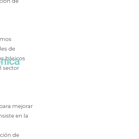
ción de
bemos
les de
ónica
os básicos
l sector
 para mejorar
siste en la
ción de