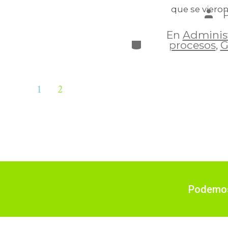
que se vieron
En
Administ
procesos
,
G
1
2
Podemos 