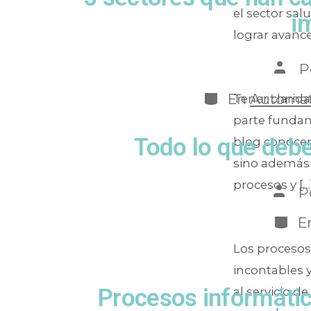
el sector sal
i
lograr avance
P
En
Automati
Tener clarid
parte fundam
Todo lo que debe
blog conocer
sino además 
procesos y […
P
E
Los procesos
incontables 
Procesos informátic
al servicio d