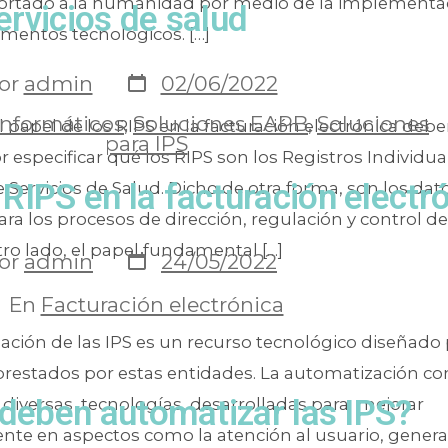
ortado a la humanidad por medio de la implementa
ervicios de salud
ementos tecnológicos. […]
or
admin
02/06/2022
informáticos
,
Soluciones EAPB
,
Soluciones
el papel de los RIPS en la facturación electrónica de
para IPS
especificar qué los RIPS son los Registros Individua
RIPS en la facturación electr
 Servicios de Salud. Dicho de otra forma, son los dat
ra los procesos de dirección, regulación y control de
ro lado, el papel fundamental […]
or
admin
24/05/2022
En
Facturación electrónica
ación de las IPS es un recurso tecnológico diseñado
 prestados por estas entidades. La automatización con
 deben automatizar las IPS?
diversas tecnologías, desarrolladas para mejorar
te en aspectos como la atención al usuario, genera