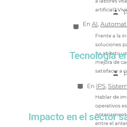
a labores vi
artificial? Vivi
En
AI
,
Automati
Frente a la 
soluciones pa
Tecnología e
ha abierto u
mejora de ca
satisfacer a c
En
IPS
,
Sistem
Hablar de im
operativos e
Impacto en el sector s
notoriamente
entre el ante