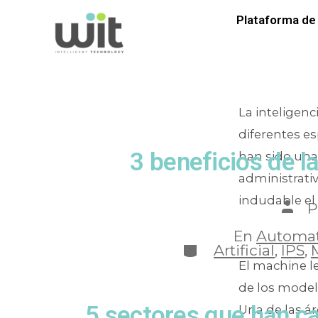
Etique
Plataforma de 
La inteligenc
diferentes es
3 beneficios de la
han sido una
administrati
indudable el
P
En
Automati
Artificial
,
IPS
,
El machine l
de los model
5 sectores que han c
Una de las á