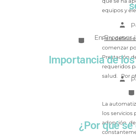
que se ha ap
s
equipos y el
P
En
Procesos 
Para definir 
comenzar por 
Importancia de los 
Prestación de
requeridos pa
salud. Por ot
P
La automatiz
los servicios
¿Por qué se
adopción de 
constantemen