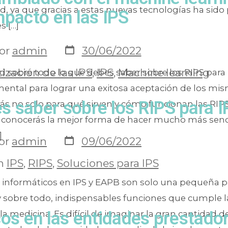
ud, ya que gracias a estas nuevas tecnologías ha sido
mpacto en las IPS
s […]
or
admin
30/06/2022
zación de las IPS
,
IPS
,
Machine learning
ad sobre todo lo que debes saber sobre los RIPS para
ental para lograr una exitosa aceptación de los mis
s saber sobre los RIPS para I
ás no solo para qué sirven y cómo funcionan las RIPS
conocerás la mejor forma de hacer mucho más senci
]
or
admin
09/06/2022
n
IPS
,
RIPS
,
Soluciones para IPS
 informáticos en IPS y EAPB son solo una pequeña pa
y sobre todo, indispensables funciones que cumple l
os en las entidades prestado
e la medicina. Es difícil de imaginar la gran cantidad d