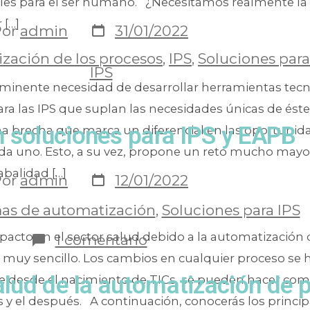
tales para el ser humano. ¿Necesitamos realmente la 
r […]
Por
admin
31/01/2022
zación de los procesos
,
IPS
,
Soluciones para
IPS
inminente necesidad de desarrollar herramientas tecn
ra las IPS que suplan las necesidades únicas de éste
n soluciones para IPS y EAPB
na brecha que marca un diferencial en las oportunid
da uno. Esto, a su vez, propone un reto mucho mayor
abalidad […]
Por
admin
12/01/2022
as de automatización
,
Soluciones para IPS
pacto en el sector salud debido a la automatización
1 comentario
s muy sencillo. Los cambios en cualquier proceso se 
alud de la automatización de 
 desde el nacimiento de TICs, se pueden hacer co
s y el después. A continuación, conocerás los princip