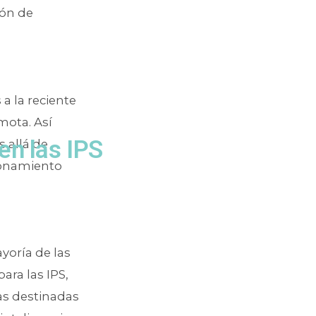
ión de
a la reciente
mota. Así
en las IPS
 allá de
cionamiento
ayoría de las
ara las IPS,
as destinadas