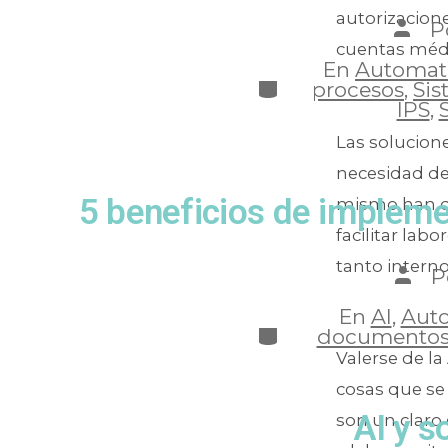
autorizacione
P
cuentas médi
En
Automati
procesos
,
Sis
IPS
,
Las solucion
necesidad de
5 beneficios de impleme
mismo han d
facilitar la
tanto interno
P
En
AI
,
Auto
documento
Valerse de la
cosas que se 
AI y s
son un claro