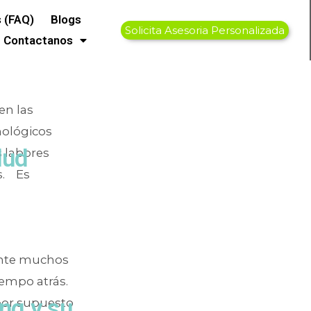
zación
 (FAQ)
Blogs
Solicita Asesoria Personalizada
Contactanos
en las
nológicos
lud
 labores
s. Es
mente muchos
iempo atrás.
ng y su
por supuesto