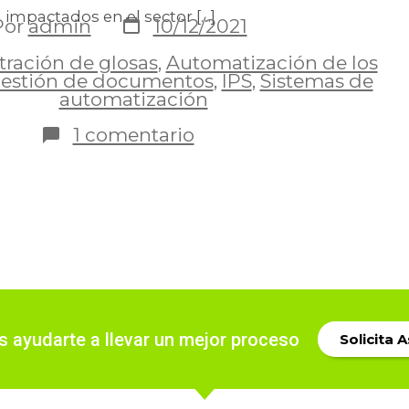
 impactados en el sector […]
Por
admin
10/12/2021
ración de glosas
,
Automatización de los
estión de documentos
,
IPS
,
Sistemas de
automatización
1 comentario
ayudarte a llevar un mejor proceso
Solicita 