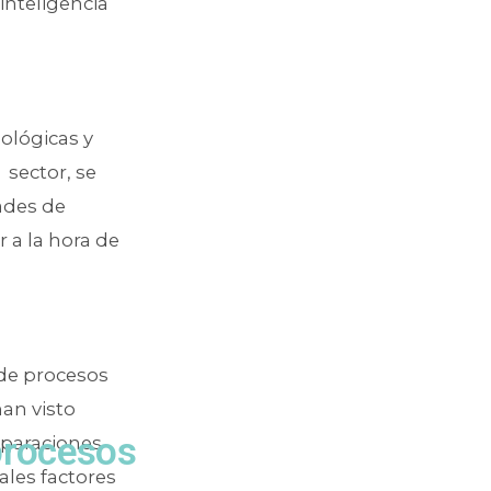
inteligencia
ológicas y
 sector, se
ades de
 a la hora de
 de procesos
han visto
procesos
mparaciones
ales factores