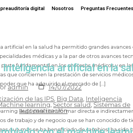
ta:
automati
preauditoría digital
Nosotros
Preguntas Frecuentes
ia artificial en la salud ha permitido grandes avances 
pecialidades médicas y a la par de otros avances tec
 Inteligencia artificial en la sa
 parte fundamental en los procesos médicos y en las
vas que conciernen la prestación de servicios médico
 poder que ha adquirido el mercado de […]
or
admin
14/07/2022
zación de las IPS
,
Big Data
,
Inteligencia
Machine learning
,
Sector salud
,
Sistemas de
automatización
earning llegó para transformar directa e indirecta
os de trabajo y de negocio que se han conocido de t
ambiado con el machine learni
reas que más se ha beneficiado de cambios, ha sido 