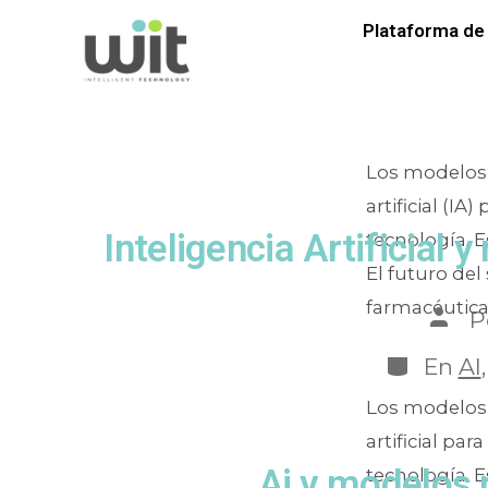
Etiquet
Plataforma de 
Los modelos 
artificial (I
Inteligencia Artificial 
tecnología. 
El futuro del
farmacéuticas
P
En
AI
Los modelos 
artificial pa
Ai y modelos p
tecnología. E