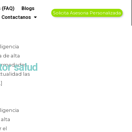
nmediata
 (FAQ)
Blogs
Solicita Asesoria Personalizada
Contactanos
ligencia
a de alta
tor salud
nfermedades.
ctualidad las
]
ligencia
 alta
 el