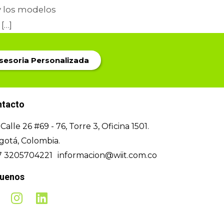
y los modelos
[…]
Asesoria Personalizada
ntacto
Calle 26 #69 - 76, Torre 3, Oficina 1501.
gotá, Colombia.
7 3205704221
informacion@wiit.com.co
guenos