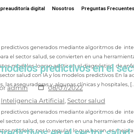
a:
atención i
preauditoría digital
Nosotros
Preguntas Frecuentes
predictivos generados mediante algoritmos de inte
A) para el sector salud, se convierten en una herramient
y modelos predictivos en el sec
Estos modelos logran asistir en el diagnóstico de e
 sector salud con IA y los modelos predictivos En la a
, las aseguradoras y algunas clínicas y hospitales, […
or
admin
08/07/2022
,
Inteligencia Artificial
,
Sector salud
predictivos generados mediante algoritmos de inte
ra el sector salud, se convierten en una herramienta de
redictivos en el sector salud
stos modelos por lo regular, lo que hacen, es mejorar