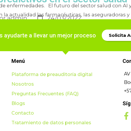
de enfermedades. El futuro del sector salud con AI 
n la actualidad las farmacéuticas, las aseguradoras y 
or
admin
24/03/2022
matización de los procesos
,
Sistemas de
ión
,
Soluciones para IPS
,
Soluciones para la
ayudarte a llevar un mejor proceso
Solicita 
automatización
Menú
Co
AV 
Plataforma de preauditoría digital
Bo
Nosotros
+5
Preguntas Frecuentes (FAQ)
Sí
Blogs
Contacto
Tratamiento de datos personales