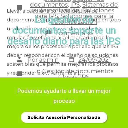
documentos
,
IPS
,
Sistemas de
automatización
,
Soluciones
Llevar a cabo una correcta gestión de
para IPS
,
Soluciones para la
La gestión de
documentos soporte se ha convertido en todo
automatización
documentos soporte un
un desafío puesto que la demanda, la
1 comentario
regulación y eficiencia del mercado pide la
desafío diario para las IPS
mejora de los procesos. Es por ello que las IPS
deben responder con el diseño de soluciones
Por
admin
24/09/2021
sostenibles que permita mejorar los procesos
En
Gestión de documentos
,
y responder efectivamente a […]
Glosas
,
IPS
1 comentario
Podemos ayudarte a llevar un mejor
proceso
Solicita Asesoria Personalizada