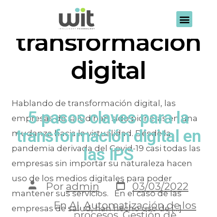
Etiqueta:
transformación
digital
Hablando de transformación digital, las
5 pasos claves para la
empresas de salud han sido pioneras en una
transformación digital en
mudanza hacia la virtualidad. Desde la
pandemia derivada del Covid-19 casi todas las
las IPS
empresas sin importar su naturaleza hacen
uso de los medios digitales para poder
Por
admin
03/03/2022
mantener sus servicios. En el caso de las
En
AI
,
Automatización de los
empresas de salud, han hecho uso de […]
procesos
,
Gestión de