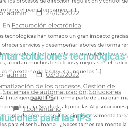
ra los procesos de dirección, regulación y control de
ro lado, el papel fundamental […]
or
admin
24/05/2022
En
Facturación electrónica
es tecnológicas han tomado un gran impacto gracias 
 ofrecer servicios y desempeñar labores de forma re
ntar soluciones tecnológicas 
emostrado ser herramientas de gran ayuda que más
bores, aportan muchos beneficios y mejoras en el fun
 como externo de las IPS. Y aunque los […]
or
admin
03/02/2022
matización de los procesos
,
Gestión de
s
,
Sistemas de automatización
,
Soluciones
para IPS
 AI (Inteligencia Artificial) forma parte de una gran m
hacen día a día. Sin duda alguna, las AI y soluciones p
1 comentario
oluciones para las IPS
 ejemplo de cómo simplificar significativamente tare
tales para el ser humano. ¿Necesitamos realmente la 