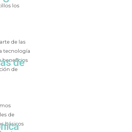
llos los
rte de las
a tecnología
ras de
e beneficios
ción de
bemos
les de
ónica
os básicos