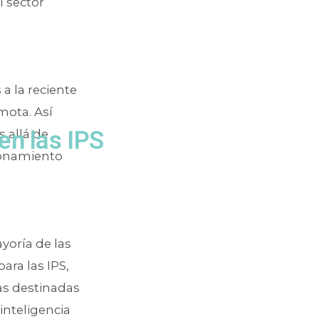
l sector
a la reciente
mota. Así
en las IPS
 allá de
cionamiento
ayoría de las
ara las IPS,
as destinadas
inteligencia