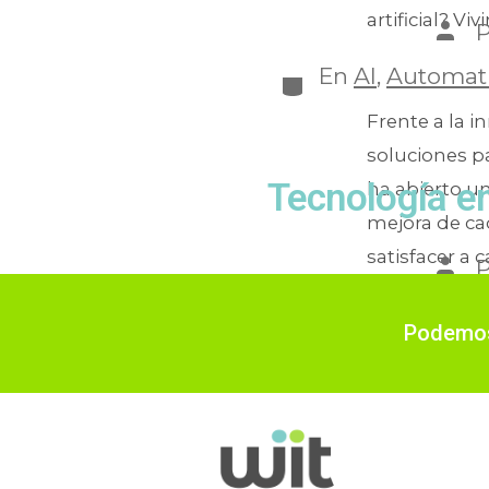
artificial? Vivi
En
AI
,
Automati
Frente a la 
soluciones pa
Tecnología e
ha abierto u
mejora de ca
satisfacer a c
En
IPS
,
Sistem
Podemos 