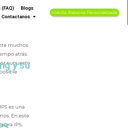
ecnológicas
 (FAQ)
Blogs
Solicita Asesoria Personalizada
Contactanos
mente muchos
iempo atrás.
ng y su
por supuesto
 posible
 IPS es una
mos. En este
PS
 para IPS,