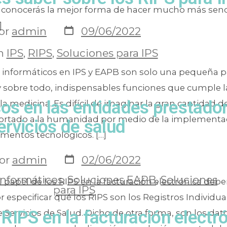
conocerás la mejor forma de hacer mucho más senci
]
or
admin
09/06/2022
n
IPS
,
RIPS
,
Soluciones para IPS
 informáticos en IPS y EAPB son solo una pequeña pa
y sobre todo, indispensables funciones que cumple l
os en las entidades prestado
e la medicina. Es difícil de imaginar la gran cantidad d
ortado a la humanidad por medio de la implementa
ervicios de salud
ementos tecnológicos. […]
or
admin
02/06/2022
informáticos
,
Soluciones EAPB
,
Soluciones
el papel de los RIPS en la facturación electrónica de
para IPS
especificar qué los RIPS son los Registros Individua
RIPS en la facturación electr
 Servicios de Salud. Dicho de otra forma, son los dat