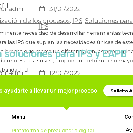
r […]
Por
admin
31/01/2022
zación de los procesos
,
IPS
,
Soluciones para
IPS
inminente necesidad de desarrollar herramientas tecn
ra las IPS que suplan las necesidades únicas de éste
n soluciones para IPS y EAPB
na brecha que marca un diferencial en las oportunid
da uno. Esto, a su vez, propone un reto mucho mayor
abalidad […]
Por
admin
12/01/2022
as de automatización
,
Soluciones para IPS
ayudarte a llevar un mejor proceso
Solicita 
1 comentario
Menú
Co
AV 
Plataforma de preauditoría digital