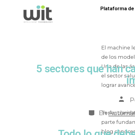
Etiqueta:
Plataforma de 
El machine l
de los model
5 sectores que han c
Una de las á
el sector sal
i
lograr avance
P
En
Automati
Tener clarid
parte fundam
Todo lo que debe
blog conocer