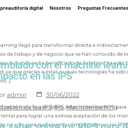
soluciones t
preauditoría digital
Nosotros
Preguntas Frecuentes
earning llegó para transformar directa e indirecta
os de trabajo y de negocio que se han conocido de t
ambiado con el machine learni
reas que más se ha beneficiado de cambios, ha sido 
ud, ya que gracias a estas nuevas tecnologías ha sido
mpacto en las IPS
s […]
or
admin
30/06/2022
zación de las IPS
,
IPS
,
Machine learning
ad sobre todo lo que debes saber sobre los RIPS para
ental para lograr una exitosa aceptación de los mis
s saber sobre los RIPS para I
ás no solo para qué sirven y cómo funcionan las RIPS