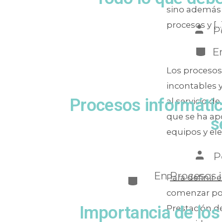
sino además 
procesos y […
P
E
Los procesos
incontables 
Procesos informátic
al servicio d
que se ha ap
s
equipos y el
P
En
Procesos 
Para definir 
comenzar por 
Importancia de los 
Prestación de