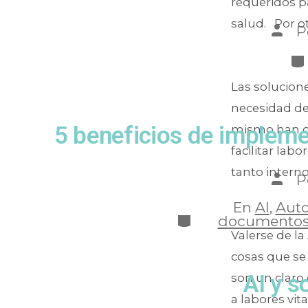
requeridos pa
salud. Por ot
P
Las solucion
necesidad de
5 beneficios de impleme
mismo han d
facilitar la
tanto interno
P
En
AI
,
Auto
documento
Valerse de la
cosas que se 
AI y s
son un claro
a labores vi