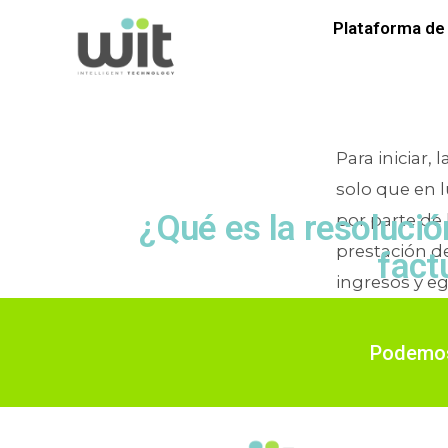
Etiqu
Plataforma de 
Para iniciar,
solo que en l
¿Qué es la resolució
por parte de
prestación de
fact
ingresos y eg
P
Podemos 
En
Automa
electrónica
,
Digital
,
S