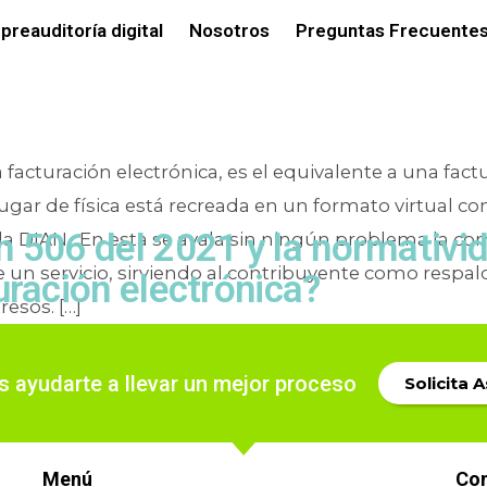
eta:
Resoluci
preauditoría digital
Nosotros
Preguntas Frecuentes
 la facturación electrónica, es el equivalente a una fac
ugar de física está recreada en un formato virtual co
n 506 del 2021 y la normativi
 la DIAN. En esta se avala sin ningún problema la co
 un servicio, sirviendo al contribuyente como respal
uración electrónica?
resos. […]
or
admin
18/04/2022
ayudarte a llevar un mejor proceso
Solicita 
tización de los procesos
,
Facturación
Gestión de documentos
,
IPS
,
Radicación
oluciones para IPS
,
Soluciones para la
automatización
Menú
Co