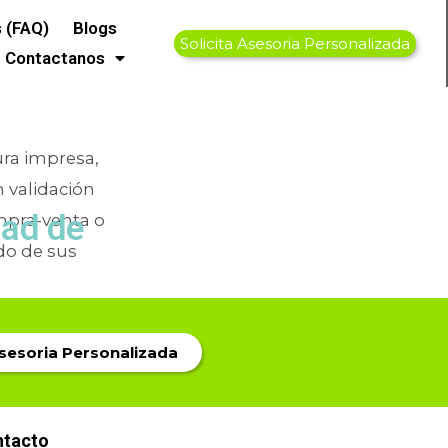
ón 506
 (FAQ)
Blogs
Solicita Asesoria Personalizada
Contactanos
tura impresa,
n validación
dad de
mpra-venta o
do de sus
Asesoria Personalizada
ntacto