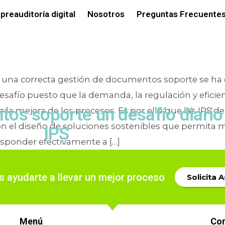
a:
procesos 
preauditoría digital
Nosotros
Preguntas Frecuentes
o una correcta gestión de documentos soporte se ha
safío puesto que la demanda, la regulación y eficien
os soporte un desafío diario 
la mejora de los procesos. Es por ello que las IPS d
n el diseño de soluciones sostenibles que permita m
IPS
esponder efectivamente a […]
or
admin
24/09/2021
ayudarte a llevar un mejor proceso
Solicita 
 documentos
,
Glosas
,
IPS
1 comentario
Menú
Co