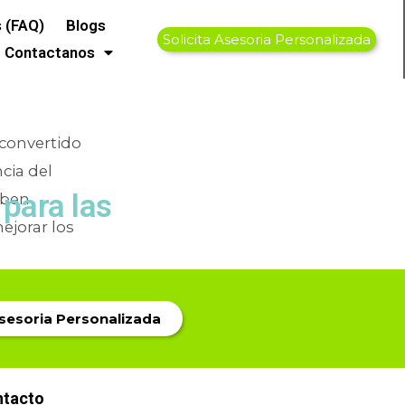
médicos
 (FAQ)
Blogs
Solicita Asesoria Personalizada
Contactanos
 convertido
cia del
para las
eben
ejorar los
Asesoria Personalizada
ntacto