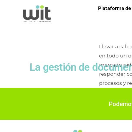
Etiquet
Plataforma de 
Llevar a cab
en todo un de
La gestión de document
mercado pide 
responder co
procesos y r
P
Podemos 
En
Gestión de