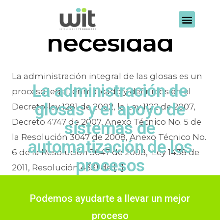
Etiqueta:
necesidad
La administración integral de las glosas es un
La administración de
proceso legal, enmarcado y definidos en el
glosas y el apoyo de
Decreto-ley 1281 de 2002, la Ley 1122 de 2007,
Decreto 4747 de 2007, Anexo Técnico No. 5 de
sistemas de
la Resolución 3047 de 2008, Anexo Técnico No.
automatización de los
6 de la Resolución 3047 de 2008, Ley 1438 de
procesos
2011, Resolución 4331 de […]
Por
admin
27/10/2021
Podemos ayudarte a llevar un mejor
proceso
En
Administración de glosas
,