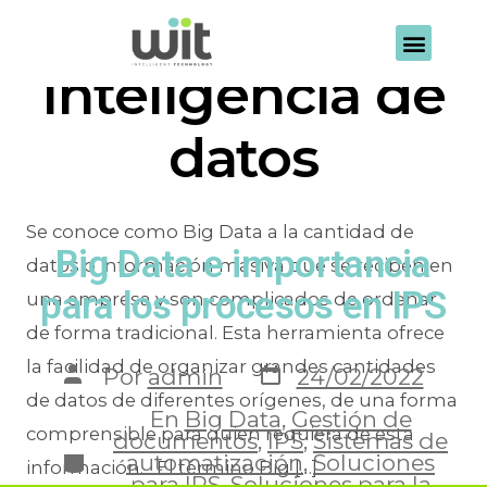
Etiqueta:
Inteligencia de
datos
Se conoce como Big Data a la cantidad de
Big Data e importancia
datos o información masiva que se reciben en
para los procesos en IPS
una empresa y son complicados de ordenar
de forma tradicional. Esta herramienta ofrece
la facilidad de organizar grandes cantidades
Por
admin
24/02/2022
de datos de diferentes orígenes, de una forma
En
Big Data
,
Gestión de
comprensible para quien requiera de esta
documentos
,
IPS
,
Sistemas de
automatización
,
Soluciones
información. El término Big […]
para IPS
,
Soluciones para la