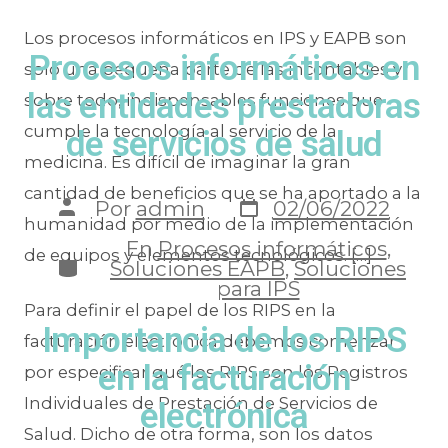
Los procesos informáticos en IPS y EAPB son
Procesos informáticos en
solo una pequeña parte de las incontables y
las entidades prestadoras
sobre todo, indispensables funciones que
cumple la tecnología al servicio de la
de servicios de salud
medicina. Es difícil de imaginar la gran
cantidad de beneficios que se ha aportado a la
Por
admin
02/06/2022
humanidad por medio de la implementación
En
Procesos informáticos
,
de equipos y elementos tecnológicos. […]
Soluciones EAPB
,
Soluciones
para IPS
Para definir el papel de los RIPS en la
Importancia de los RIPS
facturación electrónica debemos comenzar
en la facturación
por especificar qué los RIPS son los Registros
Individuales de Prestación de Servicios de
electrónica
Salud. Dicho de otra forma, son los datos