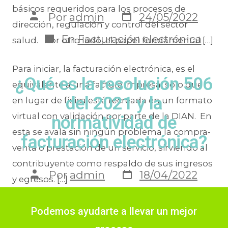
básicos requeridos para los procesos de
Por
admin
24/05/2022
dirección, regulación y control del sector
En
Facturación electrónica
salud. Por otro lado, el papel fundamental […]
Para iniciar, la facturación electrónica, es el
¿Qué es la resolución 506
equivalente a una factura impresa, solo que
del 2021 y la
en lugar de física está recreada en un formato
virtual con validación por parte de la DIAN. En
normatividad de
esta se avala sin ningún problema la compra-
facturación electrónica?
venta o prestación de un servicio, sirviendo al
contribuyente como respaldo de sus ingresos
Por
admin
18/04/2022
y egresos. […]
En
Automatización de los
procesos
,
Facturación
Podemos ayudarte a llevar un mejor
electrónica
,
Gestión de
documentos
,
IPS
,
Radicación