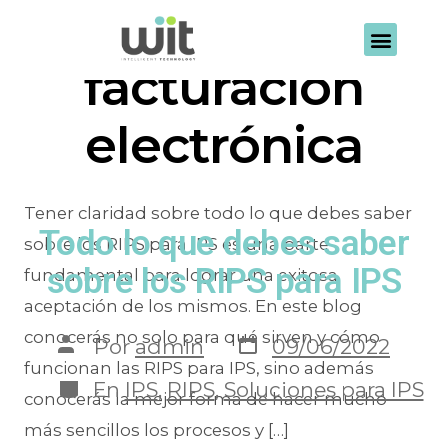
Etiqueta:
facturación
electrónica
Tener claridad sobre todo lo que debes saber
Todo lo que debes saber
sobre los RIPS para IPS es una parte
sobre los RIPS para IPS
fundamental para lograr una exitosa
aceptación de los mismos. En este blog
conocerás no solo para qué sirven y cómo
Por
admin
09/06/2022
funcionan las RIPS para IPS, sino además
En
IPS
,
RIPS
,
Soluciones para IPS
conocerás la mejor forma de hacer mucho
más sencillos los procesos y […]